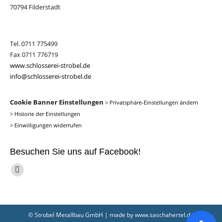
70794 Filderstadt
Tel. 0711 775499
Fax 0711 776719
www.schlosserei-strobel.de
info@schlosserei-strobel.de
Cookie Banner Einstellungen
>
Privatsphäre-Einstellungen ändern
>
Historie der Einstellungen
>
Einwilligungen widerrufen
Besuchen Sie uns auf Facebook!
Finden Sie uns auf:
Facebook
page
opens
in
© Strobel Metallbau GmbH | made by
www.saschahertel.de