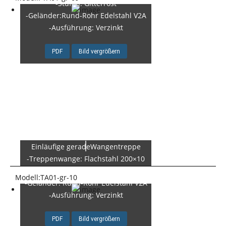
-Stufen: Gitterrost
-Geländer:Rund-Rohr Edelstahl V2A
-Ausführung: Verzinkt
PDF
Bild vergrößern
Einläufige geradeWangentreppe
-Treppenwange: Flachstahl 200×10
-Stufen: Gitterrost
Modell:TA01-gr-10
-Geländer: Rund-Rohr Edelstahl V2A
-Ausführung: Verzinkt
PDF
Bild vergrößern