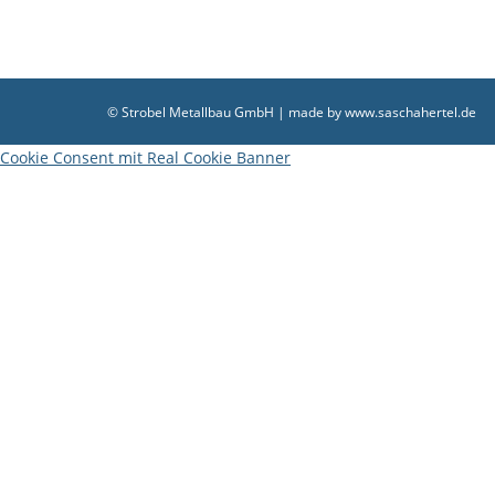
© Strobel Metallbau GmbH | made by
www.saschahertel.de
Cookie Consent mit Real Cookie Banner