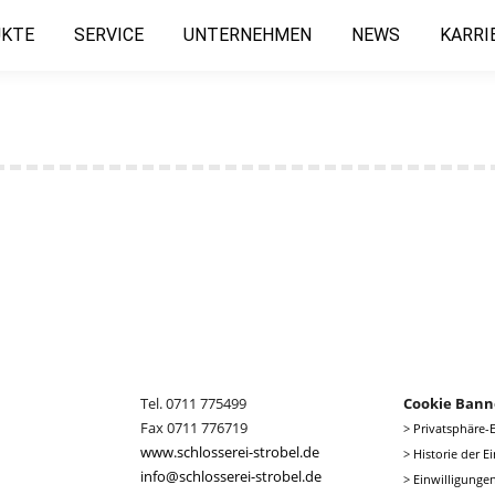
KTE
SERVICE
UNTERNEHMEN
NEWS
KARRI
Tel. 0711 775499
Cookie Bann
Fax 0711 776719
>
Privatsphäre-
www.schlosserei-strobel.de
>
Historie der E
info@schlosserei-strobel.de
>
Einwilligunge