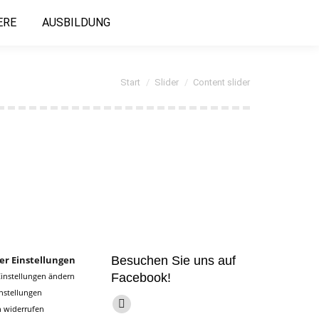
ERE
AUSBILDUNG
Sie befinden sich hier:
Start
Slider
Content slider
er Einstellungen
Besuchen Sie uns auf
Facebook!
Einstellungen ändern
instellungen
Finden Sie uns auf:
n widerrufen
Facebook