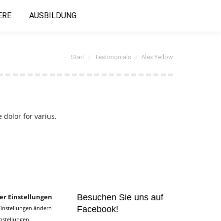
ERE
AUSBILDUNG
Sie befinden sich hier:
Start
Testimonials
Alex Yellow
 dolor for varius.
er Einstellungen
Besuchen Sie uns auf
Facebook!
Einstellungen ändern
instellungen