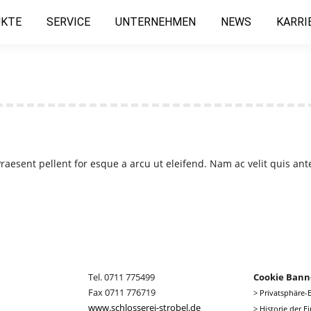
KTE
SERVICE
UNTERNEHMEN
NEWS
KARRI
raesent pellent for esque a arcu ut eleifend. Nam ac velit quis ante
Tel. 0711 775499
Cookie Bann
Fax 0711 776719
>
Privatsphäre-
www.schlosserei-strobel.de
>
Historie der E