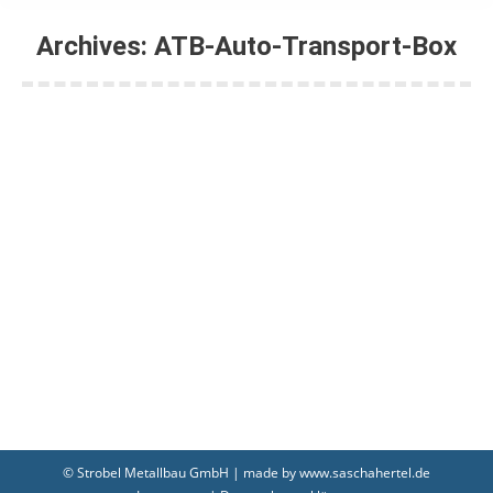
Archives:
ATB-Auto-Transport-Box
Sie befinden sich hier:
atb02-01
Von
shertel
20. April 2020
atb01-01
Von
shertel
20. April 2020
© Strobel Metallbau GmbH | made by
www.saschahertel.de