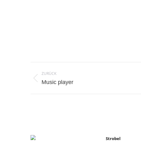
Project
ZURÜCK
navigation
Previous
Music player
project:
Strobel