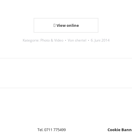
View online
Kategorie:
Photo & Video
Von
shertel
6. Juni 2014
Next
project:
Tel. 0711 775499
Cookie Bann