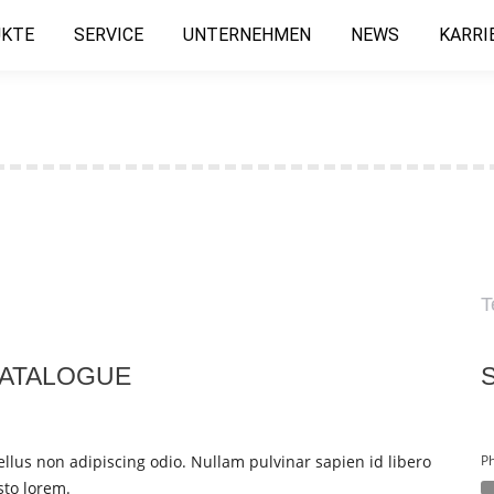
KTE
SERVICE
UNTERNEHMEN
NEWS
KARRI
T
CATALOGUE
us non adipiscing odio. Nullam pulvinar sapien id libero
P
sto lorem.