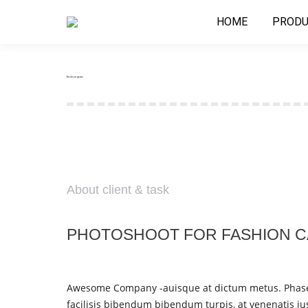
HOME
PRODU
Fashion gems
About client & task
PHOTOSHOOT FOR FASHION 
Awesome Company -auisque at dictum metus. Phasell
facilisis bibendum bibendum turpis, at venenatis ju