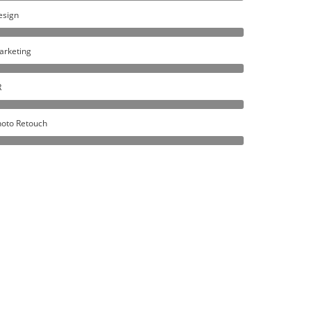
esign
arketing
R
oto Retouch