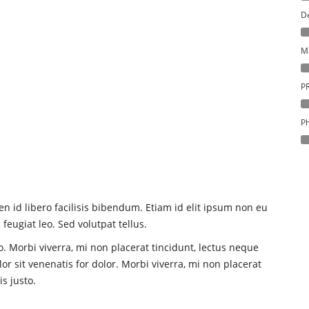
D
M
P
Ph
n id libero facilisis bibendum. Etiam id elit ipsum non eu
feugiat leo. Sed volutpat tellus.
o. Morbi viverra, mi non placerat tincidunt, lectus neque
r sit venenatis for dolor. Morbi viverra, mi non placerat
s justo.