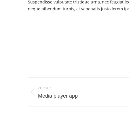
Suspendisse vulputate tristique urna, nec feugiat leo
neque bibendum turpis, at venenatis justo lorem ips
Project
ZURÜCK
navigation
Previous
Media player app
project: