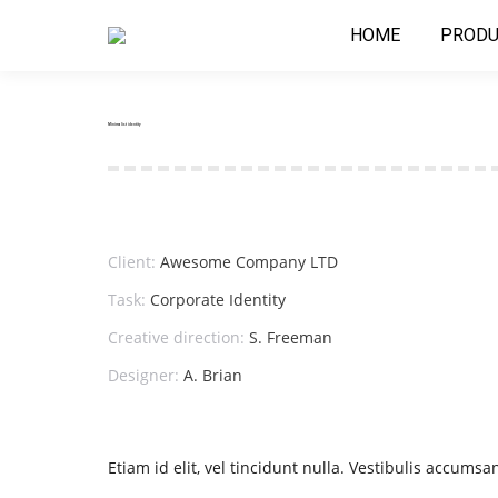
HOME
PRODU
Minimalist identity
Client:
Awesome Company LTD
Task:
Corporate Identity
Creative direction:
S. Freeman
Designer:
A. Brian
Etiam id elit, vel tincidunt nulla. Vestibulis accu