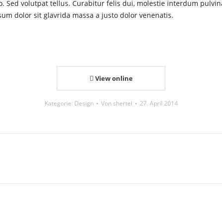
. Sed volutpat tellus. Curabitur felis dui, molestie interdum pulvin
um dolor sit glavrida massa a justo dolor venenatis.
View online
Kategorie:
Design
Von
shertel
27. April 2014
Next
project: