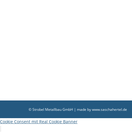
referenz-wohnpark-sindelfingen
referenz-wohnpark-sindelfingen
Von
shertel
8. April 2
© Strobel Metallbau GmbH | made by
www.saschahertel.de
Cookie Consent mit Real Cookie Banner