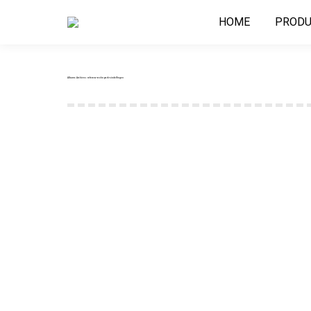
HOME
PRODU
Albums Archives:
referenz-wohnpark-sindelfingen