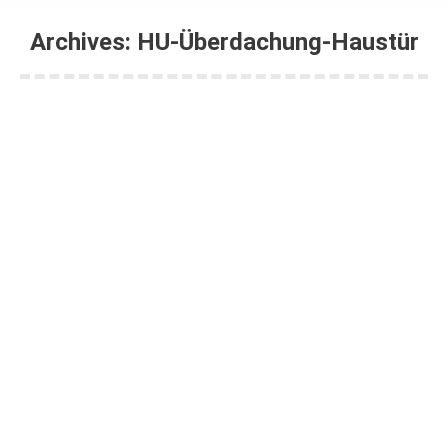
Archives:
HU-Überdachung-Haustür
Sie befinden sich hier:
hu02-gk-10
Von
shertel
9. Dezember 2021
hu02-gk-10
Von
shertel
9. Dezember 2021
hu02-gk-09
Von
shertel
20. April 2020