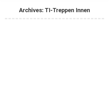
Archives:
TI-Treppen Innen
Sie befinden sich hier:
ti01-ho-07
Von
shertel
13. Dezember 2021
ti01-sb-01
Von
shertel
9. Dezember 2021
ti01-sb-01
Von
shertel
9. Dezember 2021