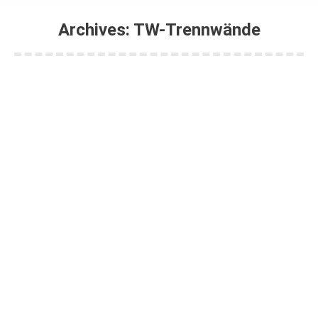
Archives:
TW-Trennwände
Sie befinden sich hier:
tw-gm-02
Von
shertel
13. Dezember 2021
tw-tr-06
Von
shertel
11. Januar 2016
Kommentar hinterlassen
tw-tr-06
tw-tr-06
Von
shertel
11. Januar 2016
Kommentar hinterlassen