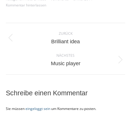
Kommentar hinterlassen
Project
ZURÜCK
navigation
Previous
Brilliant idea
project:
NÄCHSTES
Next
Music player
project:
Schreibe einen Kommentar
Sie müssen
eingeloggt sein
um Kommentare zu posten.