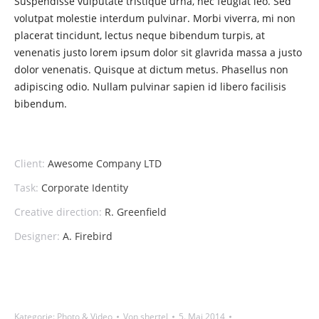
Suspendisse vulputate tristique urna, nec feugiat leo. Sed
volutpat molestie interdum pulvinar. Morbi viverra, mi non
placerat tincidunt, lectus neque bibendum turpis, at
venenatis justo lorem ipsum dolor sit glavrida massa a justo
dolor venenatis. Quisque at dictum metus. Phasellus non
adipiscing odio. Nullam pulvinar sapien id libero facilisis
bibendum.
Client:
Awesome Company LTD
Task:
Corporate Identity
Creative direction:
R. Greenfield
Designer:
A. Firebird
Kategorie:
Photo & Video
Von
shertel
5. Mai 2014